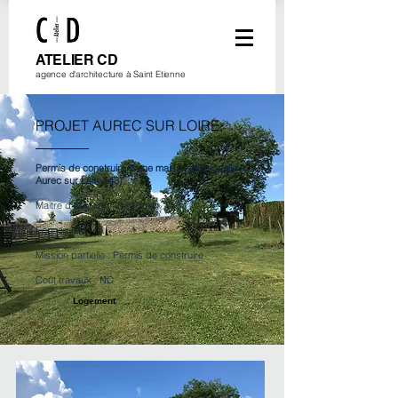
ATELIER CD
agence d'architecture à Saint Etienne
PROJET AUREC SUR LOIRE
Permis de construire d'une maison individuelle à
Aurec sur Loire (43)
Maitre d'ouvrage : Particulier
Economiste : /
Mission partielle : Permis de construire
Coût travaux : NC
Logement