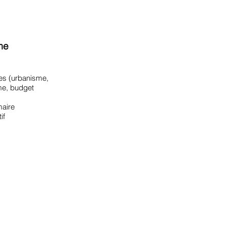
me
res (urbanisme,
e, budget
maire
if