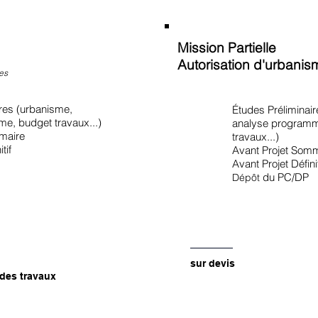
Mission Partielle
Autorisation d'urbanis
es
ires (urbanisme,
Études Préliminai
e, budget travaux...)
analyse programm
maire
travaux...)
tif
Avant Projet Som
Avant Projet Définit
du PC/DP
Dépôt
sur devis
des travaux