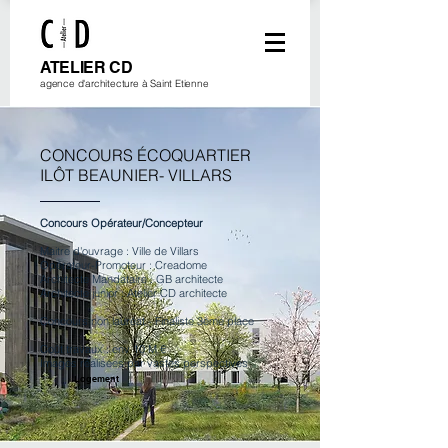
ATELIER CD
agence d'architecture à Saint Etienne
CONCOURS ÉCOQUARTIER
ILÔT BEAUNIER- VILLARS
Concours Opérateur/Concepteur
Maitre d'ouvrage : Ville de Villars
Opérateur-Promoteur : Creadome
Architecte Mandataire : GB architecte
Architecte junior : Atelier CD architecte
Concours non lauréat - Finaliste 3ème place
Coût travaux : env 10 M €
Images réalisées par vastes
perspectives
Logement